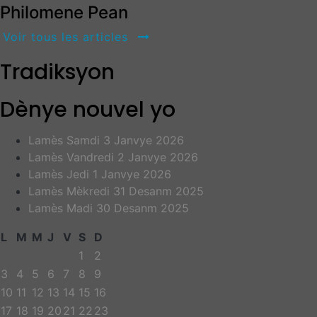
Philomene Pean
Voir tous les articles
Tradiksyon
Dènye nouvel yo
Lamès Samdi 3 Janvye 2026
Lamès Vandredi 2 Janvye 2026
Lamès Jedi 1 Janvye 2026
Lamès Mèkredi 31 Desanm 2025
Lamès Madi 30 Desanm 2025
L
M
M
J
V
S
D
1
2
3
4
5
6
7
8
9
10
11
12
13
14
15
16
17
18
19
20
21
22
23