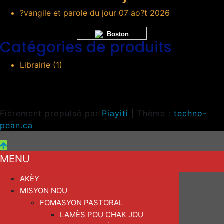
?vangile et parole du jour 07 ao?t 2026
Boston
Catégories de produits
Librairie
(1)
Fièrement propulsé par
Piayiti
| Thème :
techno-
pean.ca
MENU
AKÈY
MISYON NOU
FOMASYON PASTORAL
LAMÈS POU CHAK JOU